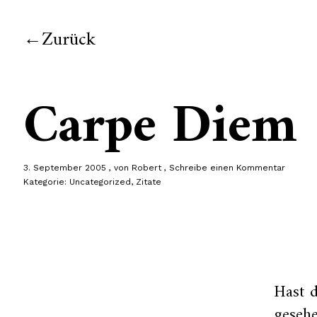
Zurück
Carpe Diem
3. September 2005
von
Robert
Schreibe einen Kommentar
Kategorie:
Uncategorized
,
Zitate
Hast d
geseh