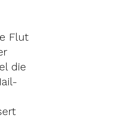
e Flut
er
el die
ail-
ert