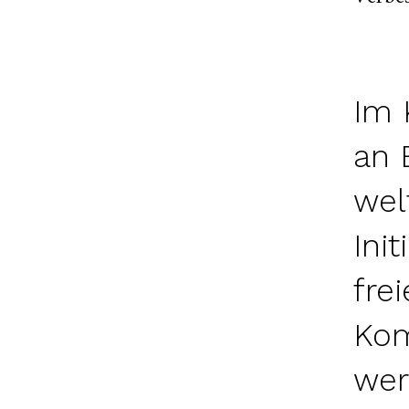
Im 
an 
wel
Ini
fre
Kom
wer