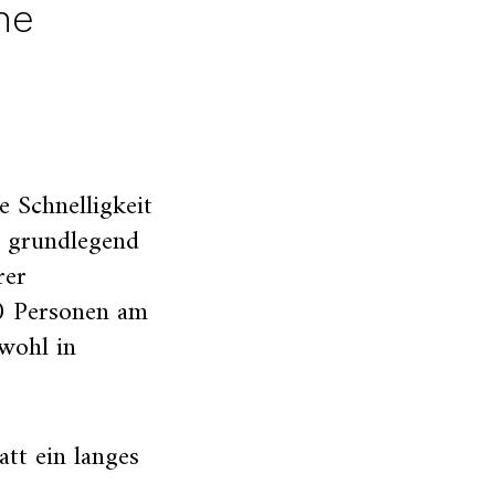
he
e Schnelligkeit
g grundlegend
rer
50 Personen am
 wohl in
att ein langes