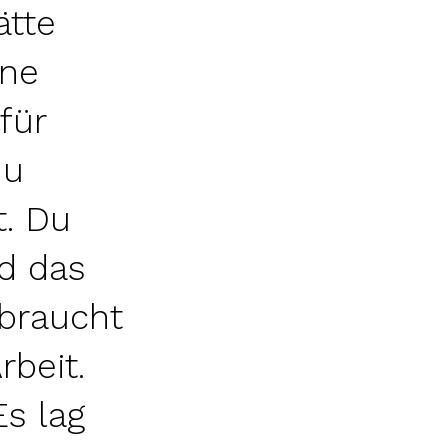
tte
ene
für
du
t. Du
nd das
 braucht
rbeit.
Es lag