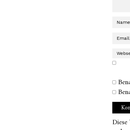
Ben
Bena
Diese