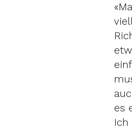
«Ma
vie
Ric
etw
ein
mus
auc
es 
Ich