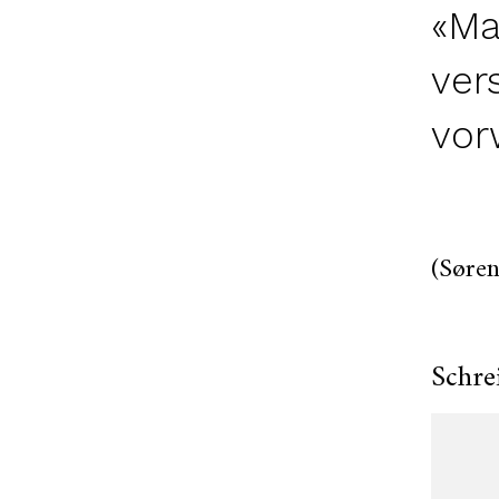
«Ma
ver
vor
(Søren
Schre